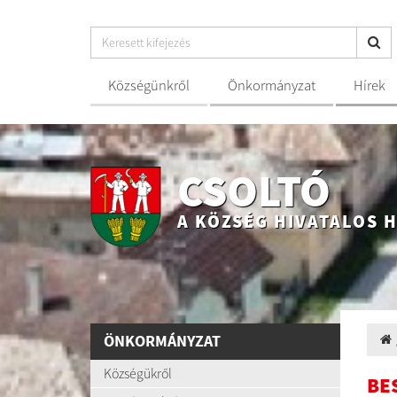
Községünkről
Önkormányzat
Hírek
CSOLTÓ
A KÖZSÉG HIVATALOS 
ÖNKORMÁNYZAT
Községükről
BE