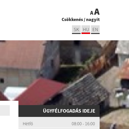
A
A
Csökkenés
/
nagyít
SK
HU
EN
ÜGYFÉLFOGADÁS IDEJE
Hétfő
08:00 - 16:00