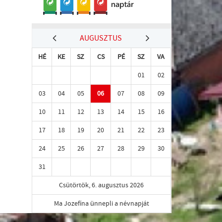
AUGUSZTUS
HÉ
KE
SZ
CS
PÉ
SZ
VA
01
02
03
04
05
06
07
08
09
10
11
12
13
14
15
16
17
18
19
20
21
22
23
24
25
26
27
28
29
30
31
Csütörtök, 6. augusztus 2026
Ma Jozefína ünnepli a névnapját