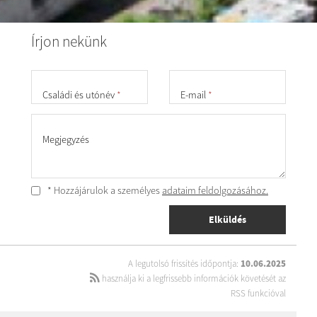
Írjon nekünk
Családi és utónév
*
E-mail
*
Megjegyzés
* Hozzájárulok a személyes
adataim feldolgozásához.
Elküldés
A legutolsó frissítés időpontja:
10.06.2025
használja ki a legfrissebb információk követését az
RSS funkcióval