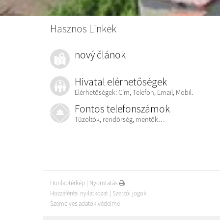
Hasznos Linkek
nový článok
Hivatal elérhetőségek
Elérhetőségek: Cím, Telefon, Email, Mobil.
Fontos telefonszámok
Tűzoltók, rendőrség, mentők…
Honlaptérkép
|
Nyomtatás
Hozzáférési nyilatkozat
|
Szerzői jogok
Személyes adatok védelme