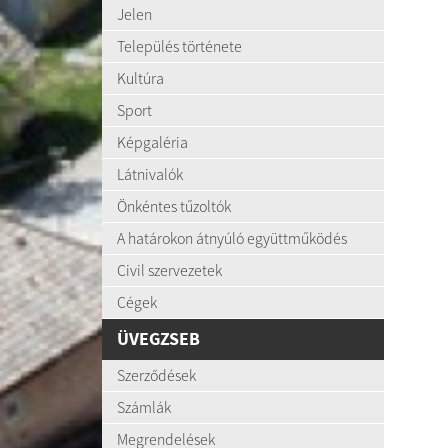
Jelen
Település története
Kultúra
Sport
Képgaléria
Látnivalók
Önkéntes tűzoltók
A határokon átnyúló együttműködés
Civil szervezetek
Cégek
ÜVEGZSEB
Szerződések
Számlák
Megrendelések