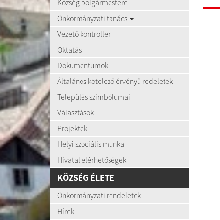
Község polgármestere
Önkormányzati tanács
Vezető kontroller
Oktatás
Dokumentumok
Általános kötelező érvényű redeletek
Település szimbólumai
Választások
Projektek
Helyi szociális munka
Hivatal elérhetőségek
KÖZSÉG ÉLETE
Önkormányzati rendeletek
Hírek