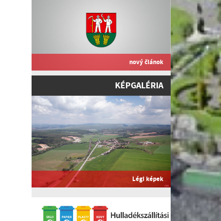
nový článok
KÉPGALÉRIA
Légi képek