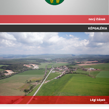
nový článok
KÉPGALÉRIA
Légi képek