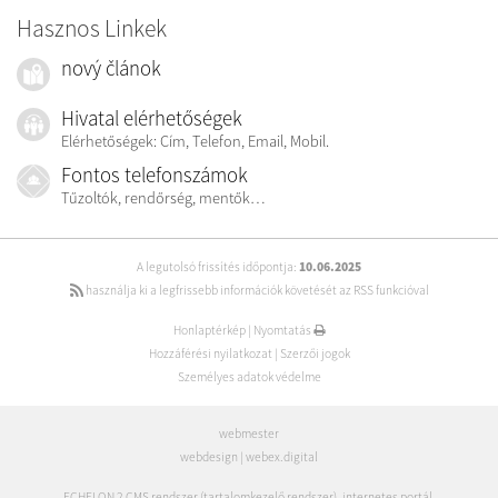
Hasznos Linkek
nový článok
Hivatal elérhetőségek
Elérhetőségek: Cím, Telefon, Email, Mobil.
Fontos telefonszámok
Tűzoltók, rendőrség, mentők…
A legutolsó frissítés időpontja:
10.06.2025
használja ki a legfrissebb információk követését az RSS funkcióval
Honlaptérkép
|
Nyomtatás
Hozzáférési nyilatkozat
|
Szerzői jogok
Személyes adatok védelme
webmester
webdesign
|
webex.digital
ECHELON 2 CMS rendszer (tartalomkezelő rendszer)
,
internetes portál
,