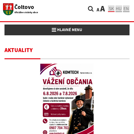
Čoltovo
A
SK
HU
EN
A
Oficiálne stránky obce
Toggle navigation
HLAVNÉ MENU
AKTUALITY