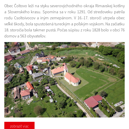
Obec Čoltovo leží na styku severovýchodného okraja Rimavskej kotliny
a Slovenského krasu. Spomína sa v roku 1291. Od stredoveku patrila
rodu Csoltoivocov a iným zemepánom. V 16.-17. storočí utrpela obec
veľké škody, bola spustošená tureckým a poľským vojskom. Na začiatku
18. storočia bola takmer pustá. Počas súpisu z roku 1828 bolo v obci 76
domov a 563 obyvateľov.
zobraziť viac