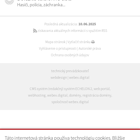
Hasiči, polícia, záchranka...
Posledná aktualizácia:
10.06.2025
získavania aktuálnych informácií s využitím RSS
Mapa stránok
|
Vytlačiť stránku
Vyhlásenie o prístupnosti
|
Autorské práva
Ochrana osobných údajov
technický prevádzkovateľ
webdesign
|
webex.digital
CMS systém (redakčný) systém ECHELON 2
,
web portál
,
webhosting
,
webex.digital
,
domény
,
registrácia domény
,
spoločnosť webex.digital
Táto internetová stránka používa technológiu cookies. Bližšie