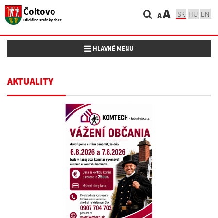
Čoltovo
A
SK
HU
EN
A
Oficiálne stránky obce
Toggle navigation
HLAVNÉ MENU
AKTUALITY