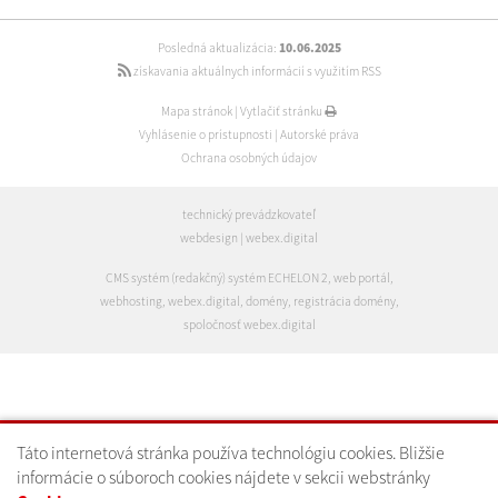
Posledná aktualizácia:
10.06.2025
získavania aktuálnych informácií s využitím RSS
Mapa stránok
|
Vytlačiť stránku
Vyhlásenie o prístupnosti
|
Autorské práva
Ochrana osobných údajov
technický prevádzkovateľ
webdesign
|
webex.digital
CMS systém (redakčný) systém ECHELON 2
,
web portál
,
webhosting
,
webex.digital
,
domény
,
registrácia domény
,
spoločnosť webex.digital
Táto internetová stránka používa technológiu cookies. Bližšie
informácie o súboroch cookies nájdete v sekcii webstránky