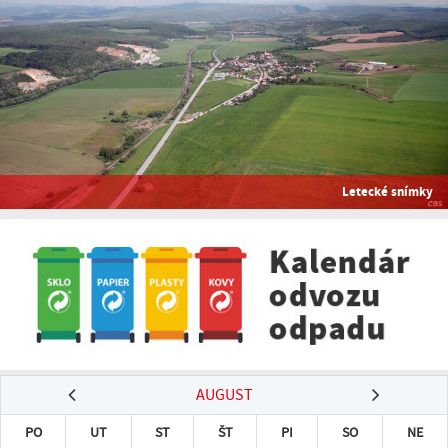
Letecké snímky
AUGUST
PO
UT
ST
ŠT
PI
SO
NE