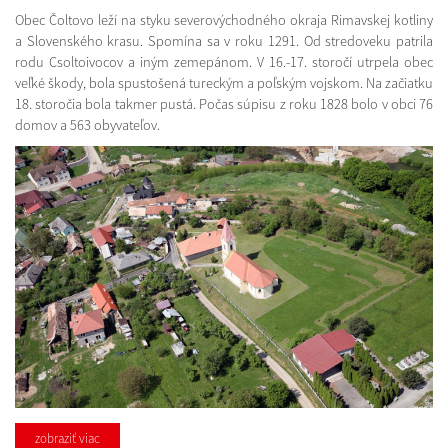
Obec Čoltovo leží na styku severovýchodného okraja Rimavskej kotliny
a Slovenského krasu. Spomína sa v roku 1291. Od stredoveku patrila
rodu Csoltoivocov a iným zemepánom. V 16.-17. storočí utrpela obec
veľké škody, bola spustošená tureckým a poľským vojskom. Na začiatku
18. storočia bola takmer pustá. Počas súpisu z roku 1828 bolo v obci 76
domov a 563 obyvateľov.
zobraziť viac