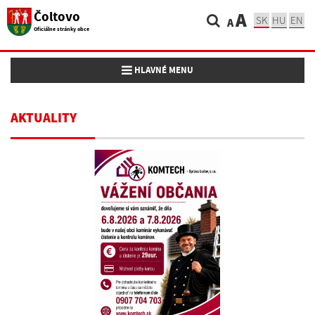
Čoltovo
A
SK
HU
EN
A
Oficiálne stránky obce
Toggle navigation
HLAVNÉ MENU
AKTUALITY