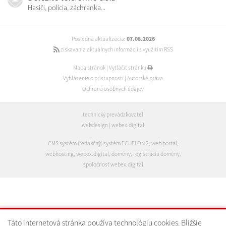
Hasiči, polícia, záchranka...
Posledná aktualizácia:
07.08.2026
získavania aktuálnych informácií s využitím RSS
Mapa stránok
|
Vytlačiť stránku
Vyhlásenie o prístupnosti
|
Autorské práva
Ochrana osobných údajov
technický prevádzkovateľ
webdesign
|
webex.digital
CMS systém (redakčný) systém ECHELON 2
,
web portál
,
webhosting
,
webex.digital
,
domény
,
registrácia domény
,
spoločnosť webex.digital
Táto internetová stránka používa technológiu cookies. Bližšie