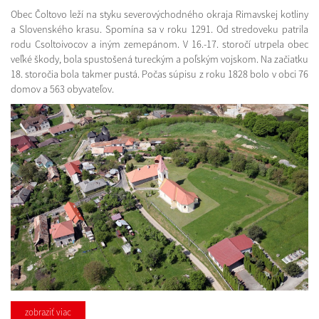
Obec Čoltovo leží na styku severovýchodného okraja Rimavskej kotliny
a Slovenského krasu. Spomína sa v roku 1291. Od stredoveku patrila
rodu Csoltoivocov a iným zemepánom. V 16.-17. storočí utrpela obec
veľké škody, bola spustošená tureckým a poľským vojskom. Na začiatku
18. storočia bola takmer pustá. Počas súpisu z roku 1828 bolo v obci 76
domov a 563 obyvateľov.
zobraziť viac