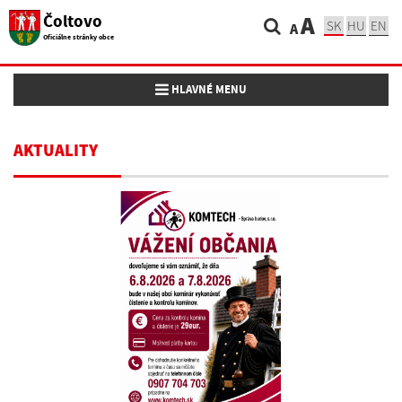
Čoltovo
A
SK
HU
EN
A
Oficiálne stránky obce
Toggle navigation
HLAVNÉ MENU
AKTUALITY