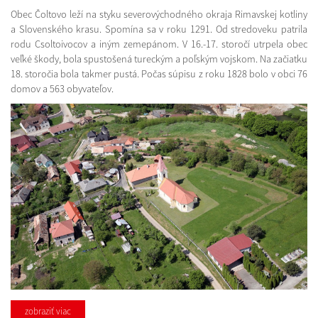
Obec Čoltovo leží na styku severovýchodného okraja Rimavskej kotliny
a Slovenského krasu. Spomína sa v roku 1291. Od stredoveku patrila
rodu Csoltoivocov a iným zemepánom. V 16.-17. storočí utrpela obec
veľké škody, bola spustošená tureckým a poľským vojskom. Na začiatku
18. storočia bola takmer pustá. Počas súpisu z roku 1828 bolo v obci 76
domov a 563 obyvateľov.
zobraziť viac