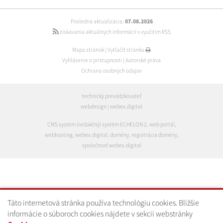
Posledná aktualizácia:
07.08.2026
získavania aktuálnych informácií s využitím RSS
Mapa stránok
|
Vytlačiť stránku
Vyhlásenie o prístupnosti
|
Autorské práva
Ochrana osobných údajov
technický prevádzkovateľ
webdesign
|
webex.digital
CMS systém (redakčný) systém ECHELON 2
,
web portál
,
webhosting
,
webex.digital
,
domény
,
registrácia domény
,
spoločnosť webex.digital
Táto internetová stránka používa technológiu cookies. Bližšie
informácie o súboroch cookies nájdete v sekcii webstránky