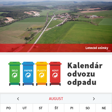
Letecké snímky
AUGUST
PO
UT
ST
ŠT
PI
SO
NE