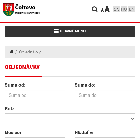
Čoltovo
A
SK
HU
EN
A
Oficiálne stránky obce
Toggle navigation
HLAVNÉ MENU
Objednávky
OBJEDNÁVKY
Suma od:
Suma do:
Rok:
Mesiac:
Hľadať v: