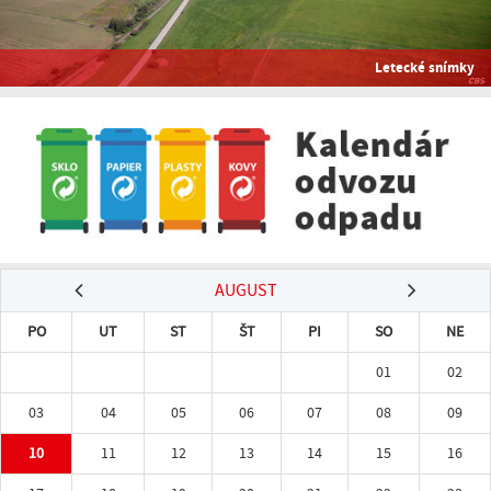
Letecké snímky
AUGUST
PO
UT
ST
ŠT
PI
SO
NE
01
02
03
04
05
06
07
08
09
10
11
12
13
14
15
16