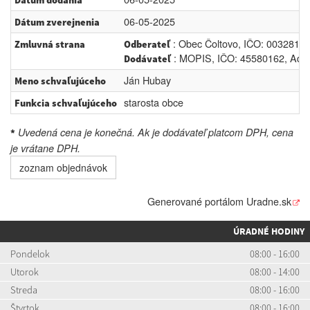
Dátum dodania
06-05-2025
Dátum zverejnenia
: Obec Čoltovo, IČO: 00328162
Zmluvná strana
Odberateľ
: MOPIS, IČO: 45580162, Adre
Dodávateľ
Ján Hubay
Meno schvaľujúceho
starosta obce
Funkcia schvaľujúceho
Uvedená cena je konečná. Ak je dodávateľ platcom DPH, cena
*
je vrátane DPH.
zoznam objednávok
Generované portálom
Uradne.sk
ÚRADNÉ HODINY
Pondelok
08:00 - 16:00
Utorok
08:00 - 14:00
Streda
08:00 - 16:00
Štvrtok
08:00 - 16:00