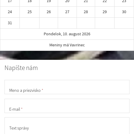
17
18
19
20
21
22
23
24
25
26
27
28
29
30
31
Pondelok, 10. august 2026
Meniny má Vavrinec
Napíšte nám
Meno a priezvisko
*
E-mail
*
Text správy