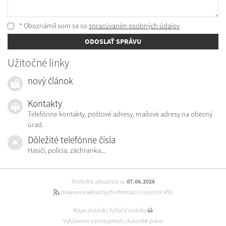
* Oboznámil som sa so
spracúvaním osobných údajov
ODOSLAŤ SPRÁVU
Užitočné linky
nový článok
Kontakty
Telefónne kontakty, poštové adresy, mailové adresy na obecný
úrad.
Dôležité telefónne čísla
Hasiči, polícia, záchranka...
Posledná aktualizácia:
07.08.2026
získavania aktuálnych informácií s využitím RSS
Mapa stránok
|
Vytlačiť stránku
Vyhlásenie o prístupnosti
|
Autorské práva