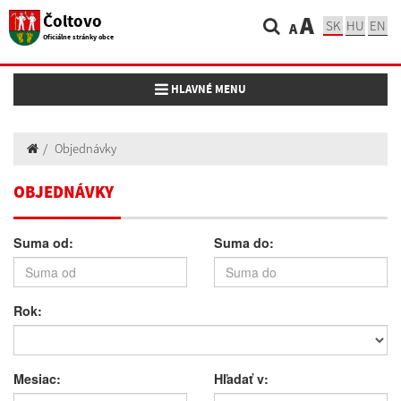
Čoltovo
A
SK
HU
EN
A
Oficiálne stránky obce
Toggle navigation
HLAVNÉ MENU
Objednávky
OBJEDNÁVKY
Suma od:
Suma do:
Rok:
Mesiac:
Hľadať v: