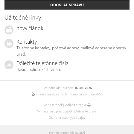
ODOSLAŤ SPRÁVU
Užitočné linky
nový článok
Kontakty
Telefónne kontakty, poštové adresy, mailové adresy na obecný
úrad.
Dôležité telefónne čísla
Hasiči, polícia, záchranka...
Posledná aktualizácia:
07.08.2026
získavania aktuálnych informácií s využitím RSS
Mapa stránok
|
Vytlačiť stránku
Vyhlásenie o prístupnosti
|
Autorské práva
Ochrana osobných údajov
technický prevádzkovateľ