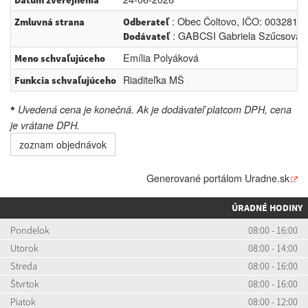
Dátum zverejnenia
: Obec Čoltovo, IČO: 00328162
Zmluvná strana
Odberateľ
: GABCSI Gabriela Szűcsová, I
Dodávateľ
Emília Polyáková
Meno schvaľujúceho
Riaditeľka MŠ
Funkcia schvaľujúceho
Uvedená cena je konečná. Ak je dodávateľ platcom DPH, cena
*
je vrátane DPH.
zoznam objednávok
Generované portálom
Uradne.sk
ÚRADNÉ HODINY
Pondelok
08:00 - 16:00
Utorok
08:00 - 14:00
Streda
08:00 - 16:00
Štvrtok
08:00 - 16:00
Piatok
08:00 - 12:00