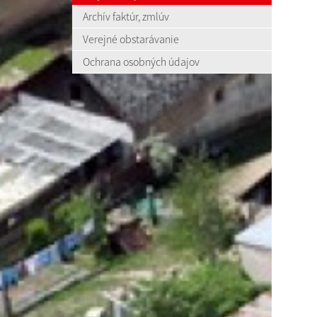
Archív faktúr, zmlúv
Verejné obstarávanie
Ochrana osobných údajov