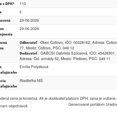
110
a s DPH*
€
a
29-06-2026
tavená
29-06-2026
um
ejnenia
: Obec Čoltovo, IČO: 00328162, Adresa: Čoltov
uvná
Odberateľ
77, Mesto: Čoltovo, PSČ: 049 12
na
: GABCSI Gabriela Szűcsová, IČO: 45428301,
Dodávateľ
Adresa: Čsl. armády 52, Mesto: Plešivec, PSČ: 049 11
Emília Polyáková
o
aľujúceho
Riaditeľka MŠ
cia
aľujúceho
ená cena je konečná. Ak je dodávateľ platcom DPH, cena je vrátane
Generované portálom
Uradn
znam objednávok