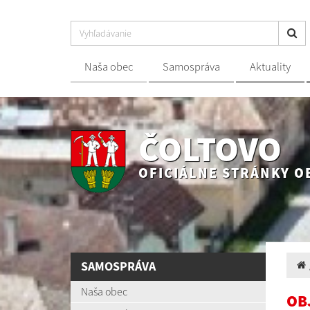
Naša obec
Samospráva
Aktuality
ČOLTOVO
OFICIÁLNE STRÁNKY O
SAMOSPRÁVA
Naša obec
OB