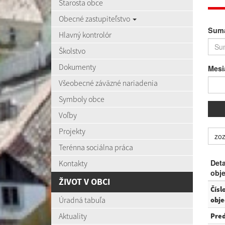
Starosta obce
Obecné zastupiteľstvo
Suma
Hlavný kontrolór
Školstvo
Dokumenty
Mesi
Všeobecné záväzné nariadenia
Symboly obce
Voľby
Projekty
zo
Terénna sociálna práca
Deta
Kontakty
obj
ŽIVOT V OBCI
Čísl
Úradná tabuľa
obj
Aktuality
Pre