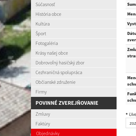
Súčasnosť
Sum
História obce
Men
Kultúra
Vys
Šport
Dát
zver
Fotogaléria
Zml
Krásy našej obce
stra
Dobrovoľný hasičský zbor
Cezhraničná spolupráca
Men
Občianské združenie
schv
Firmy
Funk
schv
POVINNÉ ZVEREJŇOVANIE
Zmluvy
Uved
*
zo
Faktúry
Objednávky