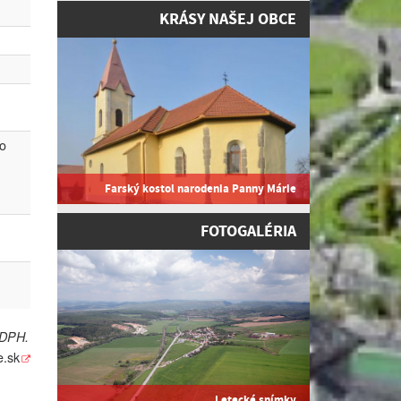
KRÁSY NAŠEJ OBCE
o
Farský kostol narodenia Panny Márie
FOTOGALÉRIA
 DPH.
e.sk
Letecké snímky