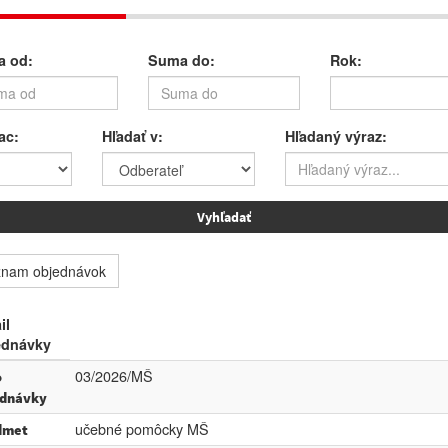
 od:
Suma do:
Rok:
ac:
Hľadať v:
Hľadaný výraz:
znam objednávok
il
ednávky
03/2026/MŠ
o
ednávky
učebné pomôcky MŠ
dmet