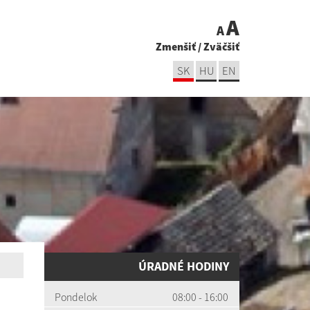
A
A
Zmenšiť
/
Zväčšiť
SK
HU
EN
ÚRADNÉ HODINY
Pondelok
08:00 - 16:00