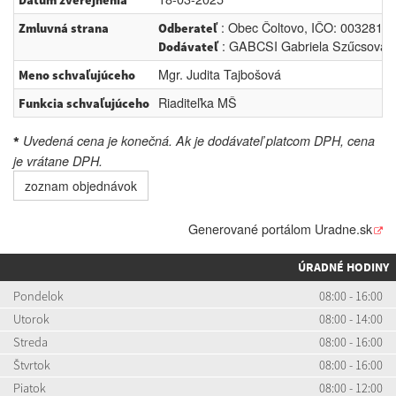
Dátum zverejnenia
: Obec Čoltovo, IČO: 00328162
Zmluvná strana
Odberateľ
: GABCSI Gabriela Szűcsová, I
Dodávateľ
Mgr. Judita Tajbošová
Meno schvaľujúceho
Riaditeľka MŠ
Funkcia schvaľujúceho
Uvedená cena je konečná. Ak je dodávateľ platcom DPH, cena
*
je vrátane DPH.
zoznam objednávok
Generované portálom
Uradne.sk
ÚRADNÉ HODINY
Pondelok
08:00 - 16:00
Utorok
08:00 - 14:00
Streda
08:00 - 16:00
Štvrtok
08:00 - 16:00
Piatok
08:00 - 12:00