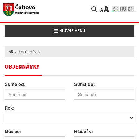
Čoltovo
A
SK
HU
EN
A
Oficiálne stránky obce
Toggle navigation
HLAVNÉ MENU
Objednávky
OBJEDNÁVKY
Suma od:
Suma do:
Rok:
Mesiac:
Hľadať v: