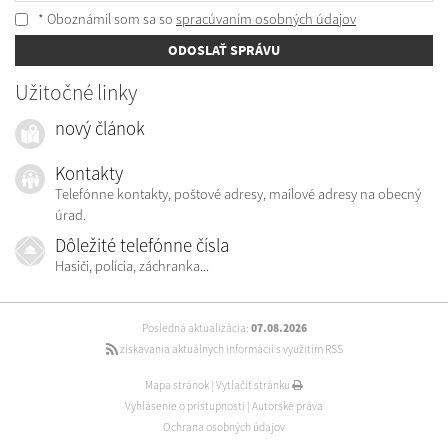
* Oboznámil som sa so
spracúvaním osobných údajov
ODOSLAŤ SPRÁVU
Užitočné linky
nový článok
Kontakty
Telefónne kontakty, poštové adresy, mailové adresy na obecný
úrad.
Dôležité telefónne čísla
Hasiči, polícia, záchranka...
Posledná aktualizácia:
07.08.2026
získavania aktuálnych informácií s využitím RSS
Mapa stránok
|
Vytlačiť stránku
Vyhlásenie o prístupnosti
|
Autorské práva
Ochrana osobných údajov