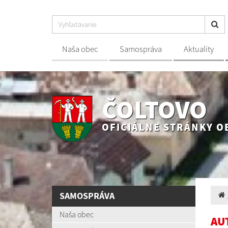
Naša obec
Samospráva
Aktuality
ČOLTOVO
OFICIÁLNE STRÁNKY O
SAMOSPRÁVA
Naša obec
AU