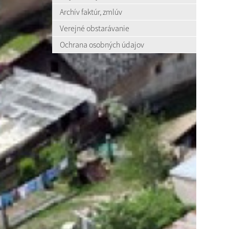
Archív faktúr, zmlúv
Verejné obstarávanie
Ochrana osobných údajov