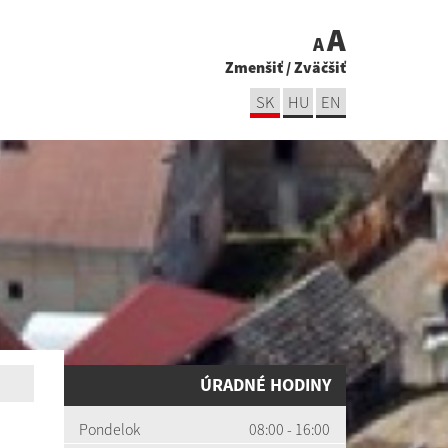
A
A
Zmenšiť
/
Zväčšiť
SK
HU
EN
ÚRADNÉ HODINY
Pondelok
08:00 - 16:00