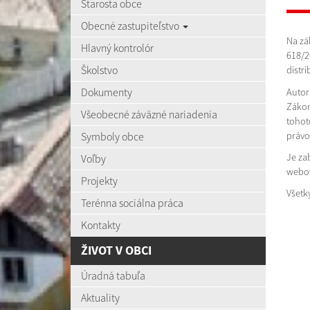
Starosta obce
Obecné zastupiteľstvo
Na zá
Hlavný kontrolór
618/2
Školstvo
distr
Dokumenty
Autor 
Zákon
Všeobecné záväzné nariadenia
tohot
Symboly obce
práv
Je za
Voľby
webov
Projekty
Všetk
Terénna sociálna práca
Kontakty
ŽIVOT V OBCI
Úradná tabuľa
Aktuality