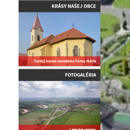
KRÁSY NAŠEJ OBCE
Farský kostol narodenia Panny Márie
FOTOGALÉRIA
Letecké snímky