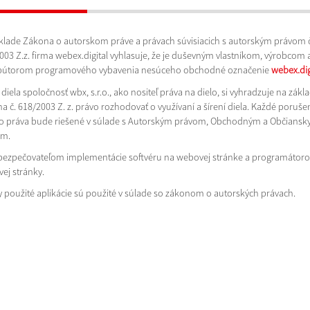
klade Zákona o autorskom práve a právach súvisiacich s autorským právom č
003 Z.z. firma webex.digital vyhlasuje, že je duševným vlastníkom, výrobcom 
ibútorom programového vybavenia nesúceho obchodné označenie
webex.dig
diela spoločnosť wbx, s.r.o., ako nositeľ práva na dielo, si vyhradzuje na zákl
a č. 618/2003 Z. z. právo rozhodovať o využívaní a šírení diela. Každé poruše
o práva bude riešené v súlade s Autorským právom, Obchodným a Občians
om.
bezpečovateľom implementácie softvéru na webovej stránke a programátor
ej stránky.
y použité aplikácie sú použité v súlade so zákonom o autorských právach.