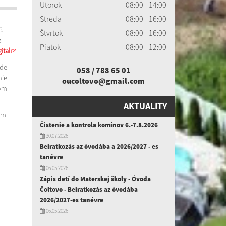
Utorok
08:00 - 14:00
Streda
08:00 - 16:00
.
Štvrtok
08:00 - 16:00
a
Piatok
08:00 - 12:00
ital
ade
058 / 788 65 01
nie
oucoltovo@gmail.com
kym
AKTUALITY
om
Čistenie a kontrola komínov 6.-7.8.2026
30.07.2026
Beiratkozás az óvodába a 2026/2027 - es
tanévre
06.05.2026
Zápis detí do Materskej školy - Óvoda
Čoltovo - Beiratkozás az óvodába
2026/2027-es tanévre
06.05.2026