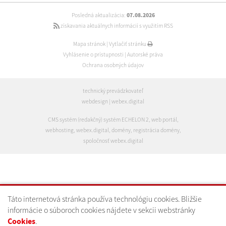
Posledná aktualizácia:
07.08.2026
získavania aktuálnych informácií s využitím RSS
Mapa stránok
|
Vytlačiť stránku
Vyhlásenie o prístupnosti
|
Autorské práva
Ochrana osobných údajov
technický prevádzkovateľ
webdesign
|
webex.digital
CMS systém (redakčný) systém ECHELON 2
,
web portál
,
webhosting
,
webex.digital
,
domény
,
registrácia domény
,
spoločnosť webex.digital
Táto internetová stránka používa technológiu cookies. Bližšie
informácie o súboroch cookies nájdete v sekcii webstránky
Cookies
.