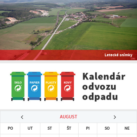
Letecké snímky
AUGUST
PO
UT
ST
ŠT
PI
SO
NE