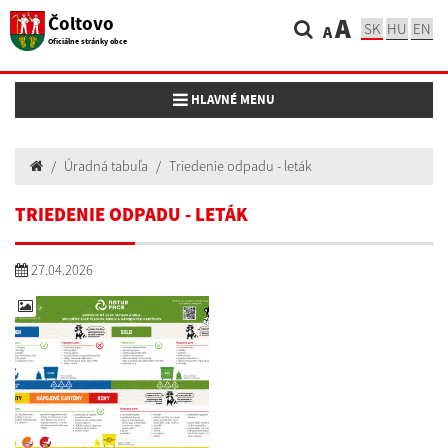
Čoltovo
A
SK
HU
EN
A
Oficiálne stránky obce
Toggle navigation
HLAVNÉ MENU
Úradná tabuľa
Triedenie odpadu - leták
TRIEDENIE ODPADU - LETÁK
27.04.2026