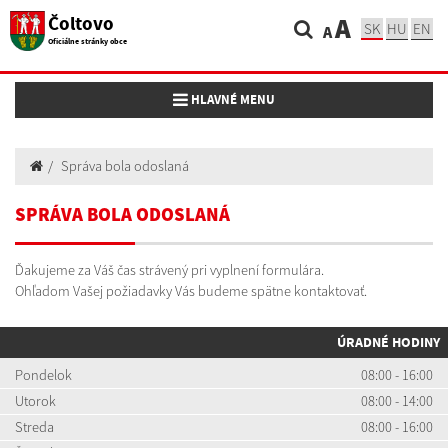
Čoltovo
A
SK
HU
EN
A
Oficiálne stránky obce
Toggle navigation
HLAVNÉ MENU
Správa bola odoslaná
SPRÁVA BOLA ODOSLANÁ
Ďakujeme za Váš čas strávený pri vyplnení formulára.
Ohľadom Vašej požiadavky Vás budeme spätne kontaktovať.
ÚRADNÉ HODINY
Pondelok
08:00 - 16:00
Utorok
08:00 - 14:00
Streda
08:00 - 16:00