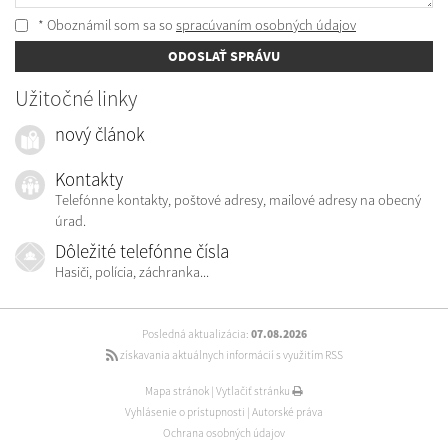
* Oboznámil som sa so
spracúvaním osobných údajov
ODOSLAŤ SPRÁVU
Užitočné linky
nový článok
Kontakty
Telefónne kontakty, poštové adresy, mailové adresy na obecný
úrad.
Dôležité telefónne čísla
Hasiči, polícia, záchranka...
Posledná aktualizácia:
07.08.2026
získavania aktuálnych informácií s využitím RSS
Mapa stránok
|
Vytlačiť stránku
Vyhlásenie o prístupnosti
|
Autorské práva
Ochrana osobných údajov