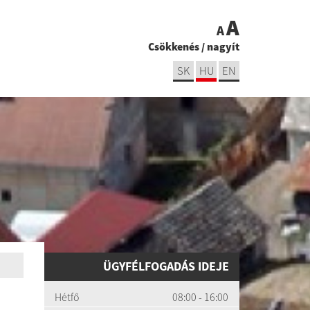
A
A
Csökkenés
/
nagyít
SK
HU
EN
ÜGYFÉLFOGADÁS IDEJE
Hétfő
08:00 - 16:00