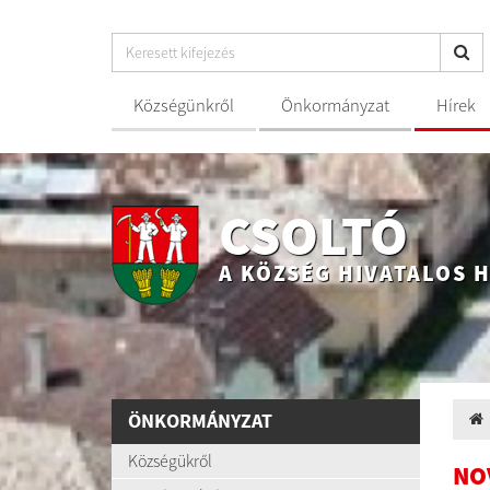
Községünkről
Önkormányzat
Hírek
CSOLTÓ
A KÖZSÉG HIVATALOS 
ÖNKORMÁNYZAT
Községükről
NO