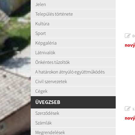
Jelen
Település története
Kultúra
Sport
0
Képgaléria
nový
Látnivalók
Önkéntes tűzoltók
A határokon átnyúló együttműködés
Civil szervezetek
Cégek
ÜVEGZSEB
1
Szerződések
nový
Számlák
Megrendelések