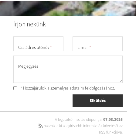
Írjon nekünk
Családi és utónév
*
E-mail
*
Megjegyzés
* Hozzájárulok a személyes
adataim feldolgozásához.
Elküldés
A legutolsó frissítés időpontja:
07.08.2026
használja ki a legfrissebb információk követését az
RSS funkcióval