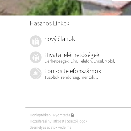
Hasznos Linkek
nový článok
Hivatal elérhetőségek
Elérhetőségek: Cím, Telefon, Email, Mobil.
Fontos telefonszámok
Tűzoltók, rendőrség, mentők…
Honlaptérkép
|
Nyomtatás
Hozzáférési nyilatkozat
|
Szerzői jogok
Személyes adatok védelme