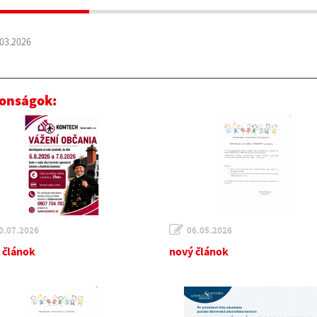
03.2026
onságok:
0.07.2026
06.05.2026
 článok
nový článok