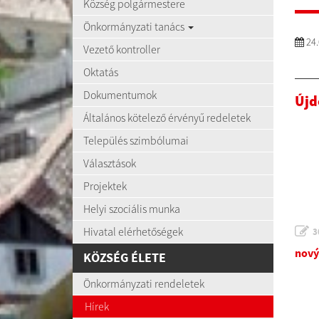
Község polgármestere
Önkormányzati tanács
24.
Vezető kontroller
Oktatás
Dokumentumok
Újd
Általános kötelező érvényű redeletek
Település szimbólumai
Választások
Projektek
Helyi szociális munka
Hivatal elérhetőségek
3
nový
KÖZSÉG ÉLETE
Önkormányzati rendeletek
Hírek