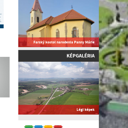
Farský kostol narodenia Panny Márie
KÉPGALÉRIA
Légi képek