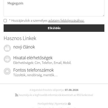
Megjegyzés
* Hozzájárulok a személyes
adataim feldolgozásához.
Elküldés
Hasznos Linkek
nový článok
Hivatal elérhetőségek
Elérhetőségek: Cím, Telefon, Email, Mobil.
Fontos telefonszámok
Tűzoltók, rendőrség, mentők…
A legutolsó frissítés időpontja:
07.08.2026
használja ki a legfrissebb információk követését az RSS funkcióval
Honlaptérkép
|
Nyomtatás