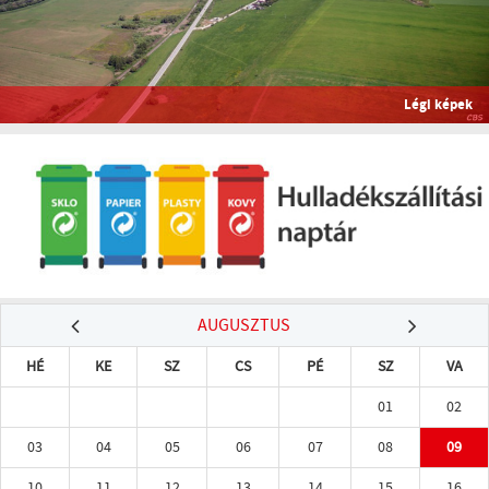
Légi képek
AUGUSZTUS
HÉ
KE
SZ
CS
PÉ
SZ
VA
01
02
03
04
05
06
07
08
09
10
11
12
13
14
15
16