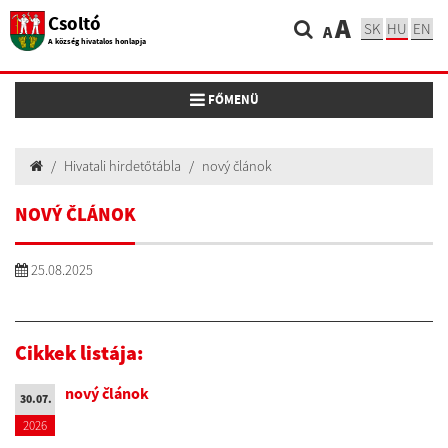
Csoltó
A
SK
HU
EN
A
A község hivatalos honlapja
Toggle navigation
FŐMENÜ
Hivatali hirdetőtábla
nový článok
NOVÝ ČLÁNOK
25.08.2025
Cikkek listája:
nový článok
30.07.
2026