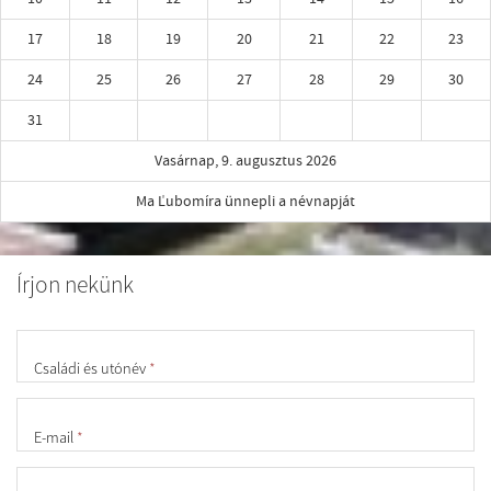
17
18
19
20
21
22
23
24
25
26
27
28
29
30
31
Vasárnap, 9. augusztus 2026
Ma Ľubomíra ünnepli a névnapját
Írjon nekünk
Családi és utónév
*
E-mail
*