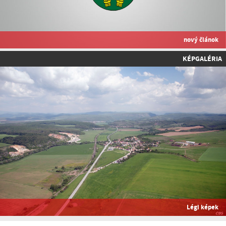
nový článok
KÉPGALÉRIA
Légi képek