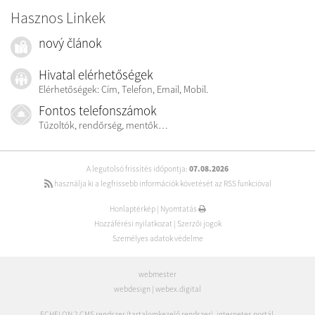
Hasznos Linkek
nový článok
Hivatal elérhetőségek
Elérhetőségek: Cím, Telefon, Email, Mobil.
Fontos telefonszámok
Tűzoltók, rendőrség, mentők…
A legutolsó frissítés időpontja:
07.08.2026
használja ki a legfrissebb információk követését az RSS funkcióval
Honlaptérkép
|
Nyomtatás
Hozzáférési nyilatkozat
|
Szerzői jogok
Személyes adatok védelme
webmester
webdesign
|
webex.digital
ECHELON 2 CMS rendszer (tartalomkezelő rendszer)
,
internetes portál
,