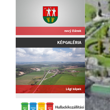
nový článok
KÉPGALÉRIA
Légi képek