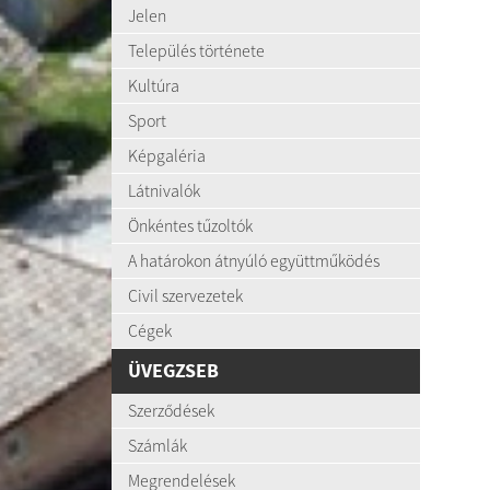
Jelen
Település története
Kultúra
Sport
Képgaléria
Látnivalók
Önkéntes tűzoltók
A határokon átnyúló együttműködés
Civil szervezetek
Cégek
ÜVEGZSEB
Szerződések
Számlák
Megrendelések