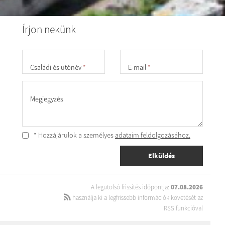
Írjon nekünk
Családi és utónév
*
E-mail
*
Megjegyzés
* Hozzájárulok a személyes
adataim feldolgozásához.
Elküldés
A legutolsó frissítés időpontja:
07.08.2026
használja ki a legfrissebb információk követését az
RSS funkcióval