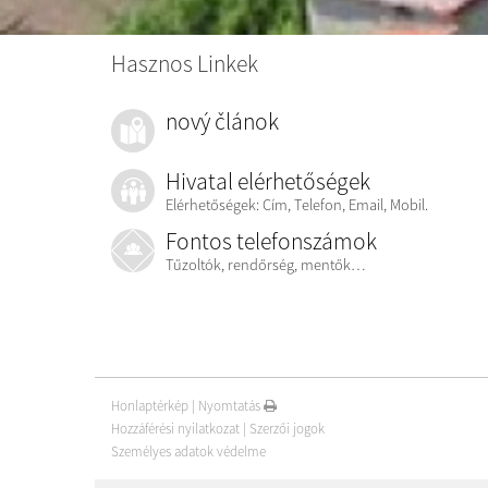
Hasznos Linkek
nový článok
Hivatal elérhetőségek
Elérhetőségek: Cím, Telefon, Email, Mobil.
Fontos telefonszámok
Tűzoltók, rendőrség, mentők…
Honlaptérkép
|
Nyomtatás
Hozzáférési nyilatkozat
|
Szerzői jogok
Személyes adatok védelme