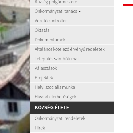
Község polgármestere
Önkormányzati tanács
Vezető kontroller
Oktatás
Dokumentumok
Általános kötelező érvényű redeletek
Település szimbólumai
Választások
Projektek
Helyi szociális munka
Hivatal elérhetőségek
KÖZSÉG ÉLETE
Önkormányzati rendeletek
Hírek