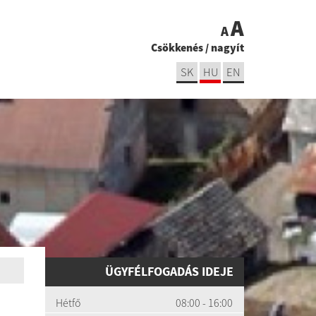
A
A
Csökkenés
/
nagyít
SK
HU
EN
ÜGYFÉLFOGADÁS IDEJE
Hétfő
08:00 - 16:00