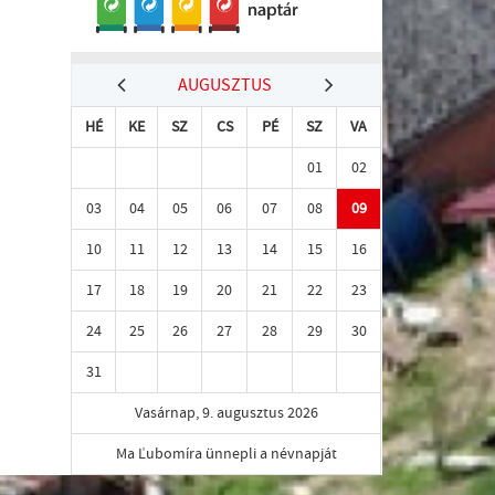
AUGUSZTUS
HÉ
KE
SZ
CS
PÉ
SZ
VA
01
02
03
04
05
06
07
08
09
10
11
12
13
14
15
16
17
18
19
20
21
22
23
24
25
26
27
28
29
30
31
Vasárnap, 9. augusztus 2026
Ma Ľubomíra ünnepli a névnapját