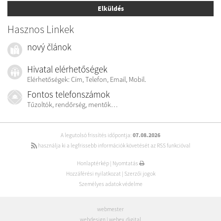
Elküldés
Hasznos Linkek
nový článok
Hivatal elérhetőségek
Elérhetőségek: Cím, Telefon, Email, Mobil.
Fontos telefonszámok
Tűzoltók, rendőrség, mentők…
A legutolsó frissítés időpontja:
07.08.2026
használja ki a legfrissebb információk követését az RSS funkcióval
Honlaptérkép
|
Nyomtatás
Hozzáférési nyilatkozat
|
Szerzői jogok
Személyes adatok védelme
webmester
webdesign
|
webex.digital