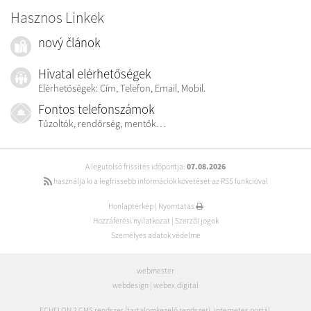
Hasznos Linkek
nový článok
Hivatal elérhetőségek
Elérhetőségek: Cím, Telefon, Email, Mobil.
Fontos telefonszámok
Tűzoltók, rendőrség, mentők…
A legutolsó frissítés időpontja:
07.08.2026
használja ki a legfrissebb információk követését az RSS funkcióval
Honlaptérkép
|
Nyomtatás
Hozzáférési nyilatkozat
|
Szerzői jogok
Személyes adatok védelme
webmester
webdesign
|
webex.digital
ECHELON 2 CMS rendszer (tartalomkezelő rendszer)
,
internetes portál
,