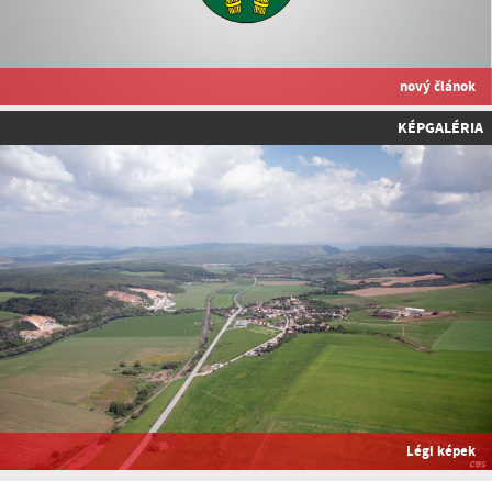
nový článok
KÉPGALÉRIA
Légi képek