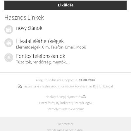
Elküldés
Hasznos Linkek
nový článok
Hivatal elérhetőségek
Elérhetőségek: Cím, Telefon, Email, Mobil.
Fontos telefonszámok
Tűzoltók, rendőrség, mentők…
A legutolsó frissítés időpontja:
07.08.2026
használja ki a legfrissebb információk követését az RSS funkcióval
Honlaptérkép
|
Nyomtatás
Hozzáférési nyilatkozat
|
Szerzői jogok
Személyes adatok védelme
webmester
webdesign
|
webex.digital