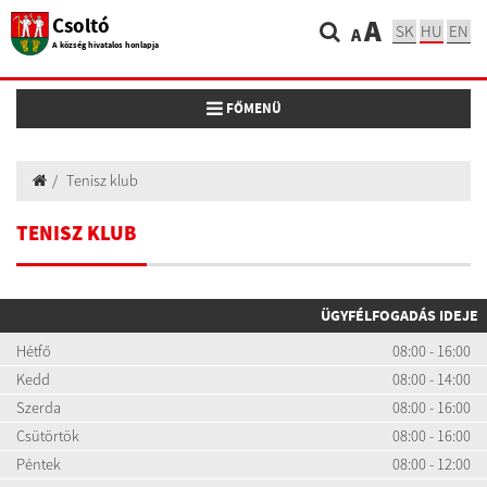
Csoltó
A
SK
HU
EN
A
A község hivatalos honlapja
Toggle navigation
FŐMENÜ
Tenisz klub
TENISZ KLUB
ÜGYFÉLFOGADÁS IDEJE
Hétfő
08:00 - 16:00
Kedd
08:00 - 14:00
Szerda
08:00 - 16:00
Csütörtök
08:00 - 16:00
Péntek
08:00 - 12:00