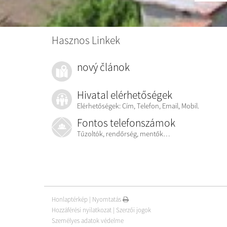
Hasznos Linkek
nový článok
Hivatal elérhetőségek
Elérhetőségek: Cím, Telefon, Email, Mobil.
Fontos telefonszámok
Tűzoltók, rendőrség, mentők…
Honlaptérkép
|
Nyomtatás
Hozzáférési nyilatkozat
|
Szerzői jogok
Személyes adatok védelme