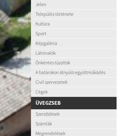
Jelen
Település története
Kultúra
Sport
Képgaléria
Látnivalók
Önkéntes tűzoltók
A határokon átnyúló együttműködés
Civil szervezetek
Cégek
ÜVEGZSEB
Szerződések
Számlák
Megrendelések