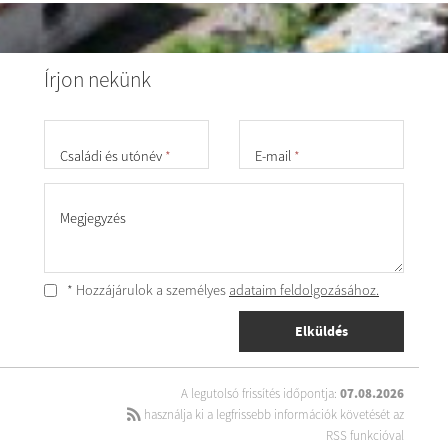
Írjon nekünk
Családi és utónév
*
E-mail
*
Megjegyzés
* Hozzájárulok a személyes
adataim feldolgozásához.
Elküldés
A legutolsó frissítés időpontja:
07.08.2026
használja ki a legfrissebb információk követését az
RSS funkcióval