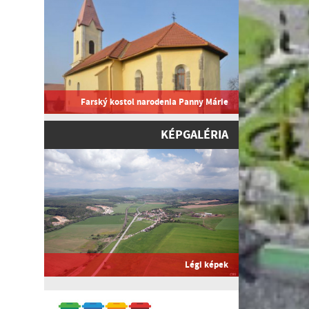
Farský kostol narodenia Panny Márie
KÉPGALÉRIA
Légi képek