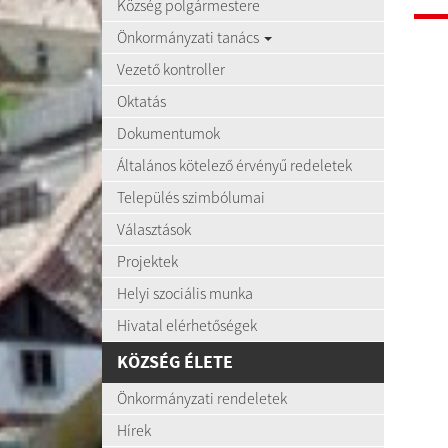
Község polgármestere
Önkormányzati tanács
Vezető kontroller
Oktatás
Dokumentumok
Általános kötelező érvényű redeletek
Település szimbólumai
Választások
Projektek
Helyi szociális munka
Hivatal elérhetőségek
KÖZSÉG ÉLETE
Önkormányzati rendeletek
Hírek