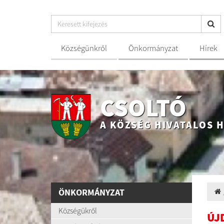
Községünkről
Önkormányzat
Hírek
CSOLTÓ
A KÖZSÉG HIVATALOS 
ÖNKORMÁNYZAT
Községükről
ÚJ