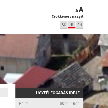
A
A
Csökkenés
/
nagyít
SK
HU
EN
ÜGYFÉLFOGADÁS IDEJE
Hétfő
08:00 - 16:00