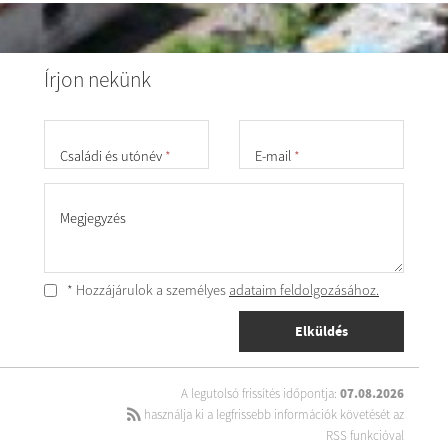
Írjon nekünk
Családi és utónév
*
E-mail
*
Megjegyzés
* Hozzájárulok a személyes
adataim feldolgozásához.
Elküldés
A legutolsó frissítés időpontja:
07.08.2026
használja ki a legfrissebb információk követését az
RSS funkcióval