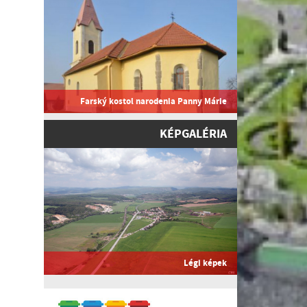
Farský kostol narodenia Panny Márie
KÉPGALÉRIA
Légi képek