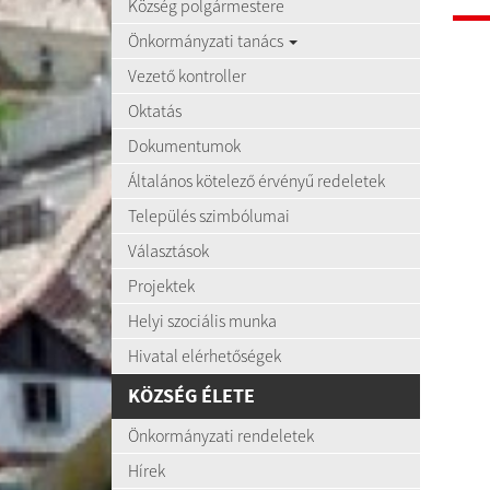
Község polgármestere
Önkormányzati tanács
Vezető kontroller
Oktatás
Dokumentumok
Általános kötelező érvényű redeletek
Település szimbólumai
Választások
Projektek
Helyi szociális munka
Hivatal elérhetőségek
KÖZSÉG ÉLETE
Önkormányzati rendeletek
Hírek