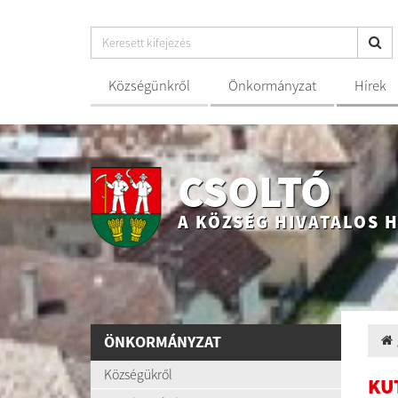
Községünkről
Önkormányzat
Hírek
CSOLTÓ
A KÖZSÉG HIVATALOS 
ÖNKORMÁNYZAT
Községükről
KU