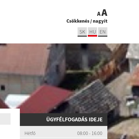
A
A
Csökkenés
/
nagyít
SK
HU
EN
ÜGYFÉLFOGADÁS IDEJE
Hétfő
08:00 - 16:00