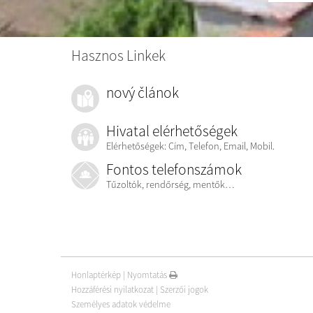
Hasznos Linkek
nový článok
Hivatal elérhetőségek
Elérhetőségek: Cím, Telefon, Email, Mobil.
Fontos telefonszámok
Tűzoltók, rendőrség, mentők…
Honlaptérkép
|
Nyomtatás
Hozzáférési nyilatkozat
|
Szerzői jogok
Személyes adatok védelme