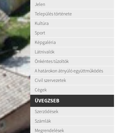
Jelen
Település története
Kultúra
Sport
Képgaléria
Látnivalók
Önkéntes tűzoltók
A határokon átnyúló együttműködés
Civil szervezetek
Cégek
ÜVEGZSEB
Szerződések
Számlák
Megrendelések