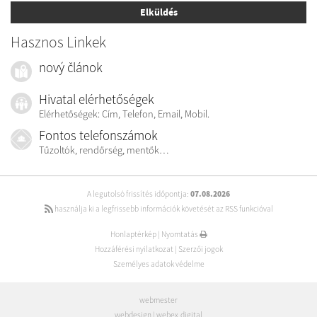
Elküldés
Hasznos Linkek
nový článok
Hivatal elérhetőségek
Elérhetőségek: Cím, Telefon, Email, Mobil.
Fontos telefonszámok
Tűzoltók, rendőrség, mentők…
A legutolsó frissítés időpontja:
07.08.2026
használja ki a legfrissebb információk követését az RSS funkcióval
Honlaptérkép
|
Nyomtatás
Hozzáférési nyilatkozat
|
Szerzői jogok
Személyes adatok védelme
webmester
webdesign
|
webex.digital