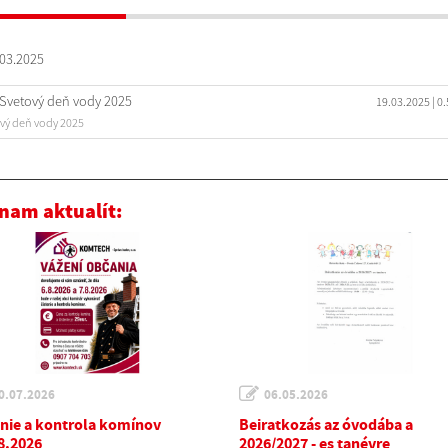
03.2025
Svetový deň vody 2025
19.03.2025
| 0
vý deň vody 2025
nam aktualít:
0.07.2026
06.05.2026
enie a kontrola komínov
Beiratkozás az óvodába a
.8.2026
2026/2027 - es tanévre