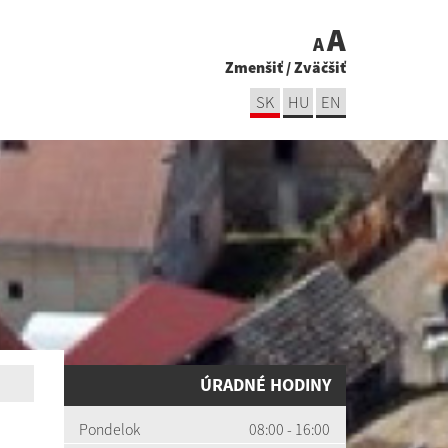
A
A
Zmenšiť
/
Zväčšiť
SK
HU
EN
ÚRADNÉ HODINY
Pondelok
08:00 - 16:00