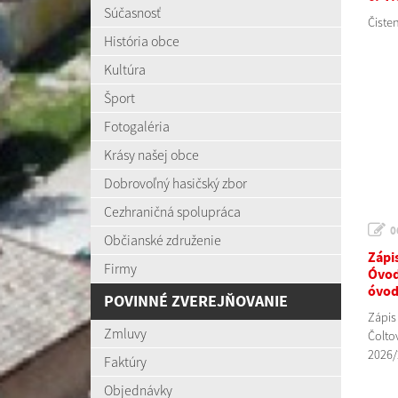
Súčasnosť
Čiste
História obce
Kultúra
Šport
Fotogaléria
Krásy našej obce
Dobrovoľný hasičský zbor
Cezhraničná spolupráca
0
Občianské združenie
Zápis
Firmy
Óvod
óvod
POVINNÉ ZVEREJŇOVANIE
Zápis
Zmluvy
Čolto
2026/
Faktúry
Objednávky