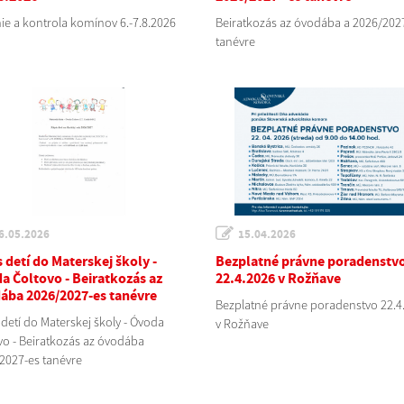
nie a kontrola komínov 6.-7.8.2026
Beiratkozás az óvodába a 2026/2027
tanévre
6.05.2026
15.04.2026
 detí do Materskej školy -
Bezplatné právne poradenstv
a Čoltovo - Beiratkozás az
22.4.2026 v Rožňave
ába 2026/2027-es tanévre
Bezplatné právne poradenstvo 22.4
 detí do Materskej školy - Óvoda
v Rožňave
vo - Beiratkozás az óvodába
2027-es tanévre