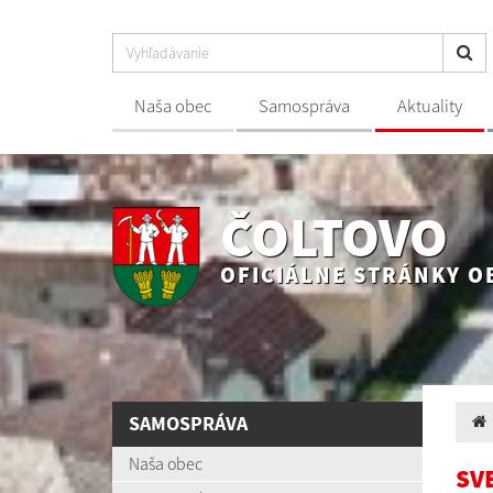
Naša obec
Samospráva
Aktuality
ČOLTOVO
OFICIÁLNE STRÁNKY O
SAMOSPRÁVA
Naša obec
SV