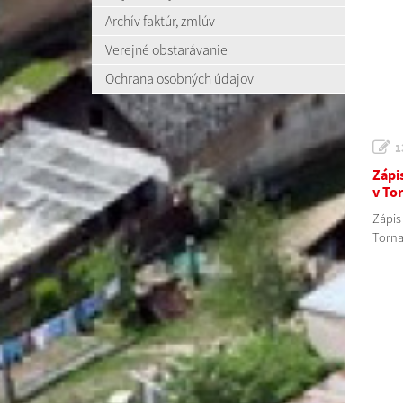
Archív faktúr, zmlúv
Verejné obstarávanie
Ochrana osobných údajov
1
Zápis
v Tor
Zápis 
Torna