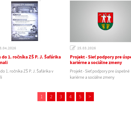
3.04.2026
25.03.2026
 do 1. ročníka ZŠ P. J. Šafárika
Projekt - Sieť podpory pre ús
nali
kariérne a sociálne zmeny
do 1. ročníka ZŠ P. J. Šafárika v
Projekt - Sieť podpory pre úspešné
li
kariérne a sociálne zmeny
1
2
3
4
5
>