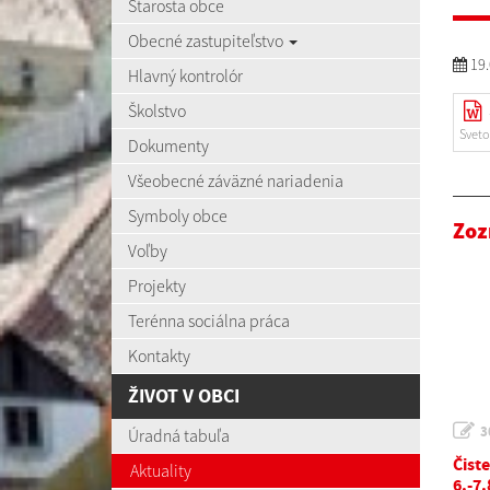
Starosta obce
Obecné zastupiteľstvo
19.
Hlavný kontrolór
Školstvo
Sveto
Dokumenty
Všeobecné záväzné nariadenia
Symboly obce
Zoz
Voľby
Projekty
Terénna sociálna práca
Kontakty
ŽIVOT V OBCI
3
Úradná tabuľa
Čist
Aktuality
6.-7