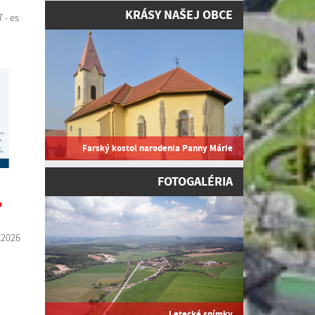
KRÁSY NAŠEJ OBCE
 - es
Farský kostol narodenia Panny Márie
FOTOGALÉRIA
o
.2026
Letecké snímky