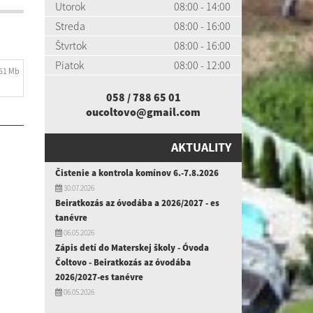
Utorok
08:00 - 14:00
Streda
08:00 - 16:00
Štvrtok
08:00 - 16:00
Piatok
08:00 - 12:00
.51 Mb
058 / 788 65 01
oucoltovo@gmail.com
AKTUALITY
Čistenie a kontrola komínov 6.-7.8.2026
30.07.2026
Beiratkozás az óvodába a 2026/2027 - es
tanévre
06.05.2026
Zápis detí do Materskej školy - Óvoda
Čoltovo - Beiratkozás az óvodába
2026/2027-es tanévre
06.05.2026