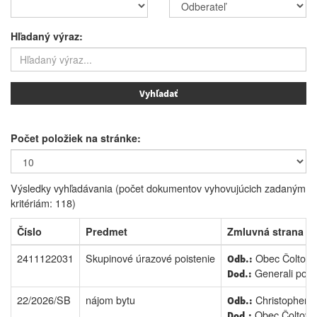
Hľadaný výraz:
Počet položiek na stránke:
Výsledky vyhľadávania (počet dokumentov vyhovujúcich zadaným
kritériám: 118)
Číslo
Predmet
Zmluvná strana
2411122031
Skupinové úrazové poistenie
Obec Čoltovo
Odb.:
Generali poisť
Dod.:
22/2026/SB
nájom bytu
Christopher 
Odb.:
Obec Čoltovo
Dod.: