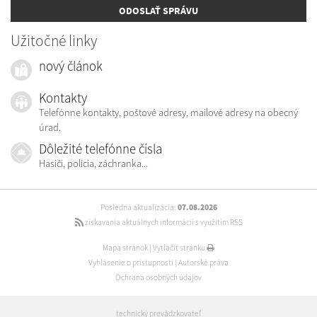
ODOSLAŤ SPRÁVU
Užitočné linky
nový článok
Kontakty
Telefónne kontakty, poštové adresy, mailové adresy na obecný
úrad.
Dôležité telefónne čísla
Hasiči, polícia, záchranka...
Posledná aktualizácia:
07.08.2026
získavania aktuálnych informácií s využitím RSS
Mapa stránok
|
Vytlačiť stránku
Vyhlásenie o prístupnosti
|
Autorské práva
Ochrana osobných údajov
technický prevádzkovateľ