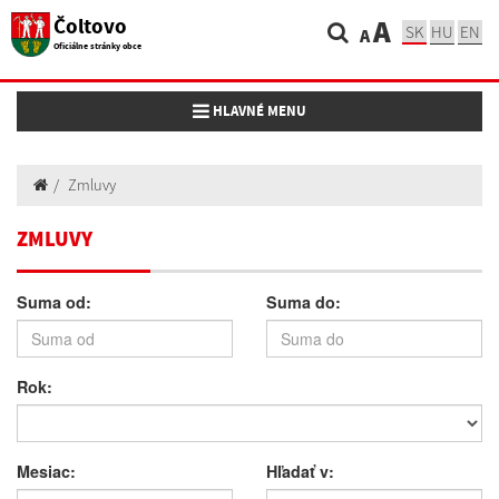
Čoltovo
A
SK
HU
EN
A
Oficiálne stránky obce
Toggle navigation
HLAVNÉ MENU
Zmluvy
ZMLUVY
Suma od:
Suma do:
Rok:
Mesiac:
Hľadať v: