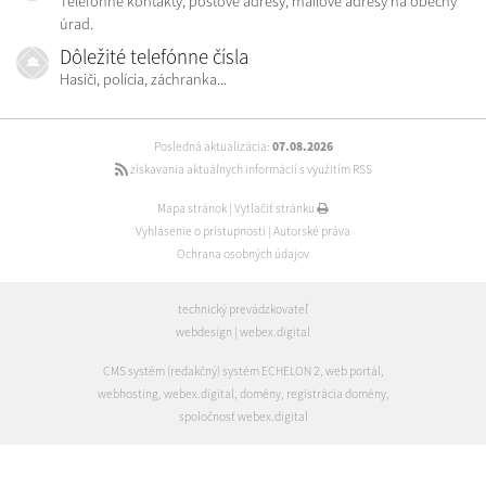
Telefónne kontakty, poštové adresy, mailové adresy na obecný
úrad.
Dôležité telefónne čísla
Hasiči, polícia, záchranka...
Posledná aktualizácia:
07.08.2026
získavania aktuálnych informácií s využitím RSS
Mapa stránok
|
Vytlačiť stránku
Vyhlásenie o prístupnosti
|
Autorské práva
Ochrana osobných údajov
technický prevádzkovateľ
webdesign
|
webex.digital
CMS systém (redakčný) systém ECHELON 2
,
web portál
,
webhosting
,
webex.digital
,
domény
,
registrácia domény
,
spoločnosť webex.digital