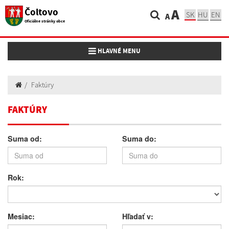
Čoltovo
A
SK
HU
EN
A
Oficiálne stránky obce
Toggle navigation
HLAVNÉ MENU
Faktúry
FAKTÚRY
Suma od:
Suma do:
Rok:
Mesiac:
Hľadať v: