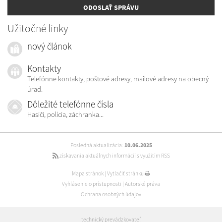
ODOSLAŤ SPRÁVU
Užitočné linky
nový článok
Kontakty
Telefónne kontakty, poštové adresy, mailové adresy na obecný
úrad.
Dôležité telefónne čísla
Hasiči, polícia, záchranka...
Posledná aktualizácia:
10.06.2025
získavania aktuálnych informácií s využitím RSS
Mapa stránok
|
Vytlačiť stránku
Vyhlásenie o prístupnosti
|
Autorské práva
Ochrana osobných údajov
technický prevádzkovateľ