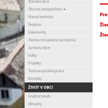
Starosta obce
Obecné zastupiteľstvo
Pre
Hlavný kontrolór
Žia
Školstvo
Dokumenty
Žia
Všeobecné záväzné nariadenia
Symboly obce
Voľby
Projekty
Terénna sociálna práca
Kontakty
ŽIVOT V OBCI
Úradná tabuľa
Aktuality