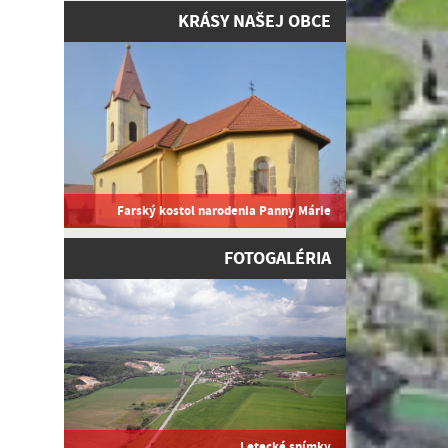
KRÁSY NAŠEJ OBCE
Farský kostol narodenia Panny Márie
FOTOGALÉRIA
Letecké snímky