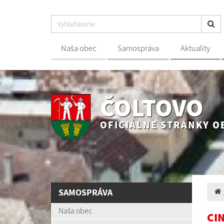
Naša obec
Samospráva
Aktuality
ČOLTOVO
OFICIÁLNE STRÁNKY O
SAMOSPRÁVA
Naša obec
CI