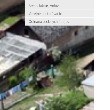
Archív faktúr, zmlúv
Verejné obstarávanie
Ochrana osobných údajov