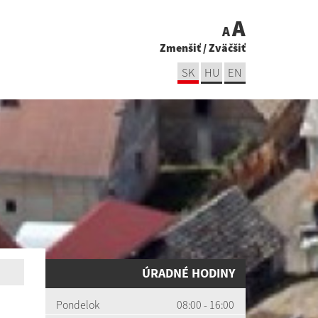
A
A
Zmenšiť
/
Zväčšiť
SK
HU
EN
ÚRADNÉ HODINY
Pondelok
08:00 - 16:00