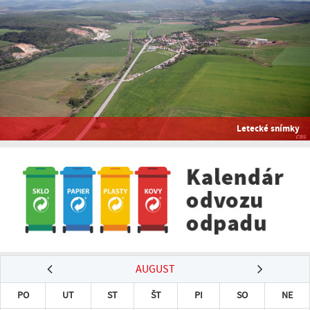
Letecké snímky
AUGUST
PO
UT
ST
ŠT
PI
SO
NE