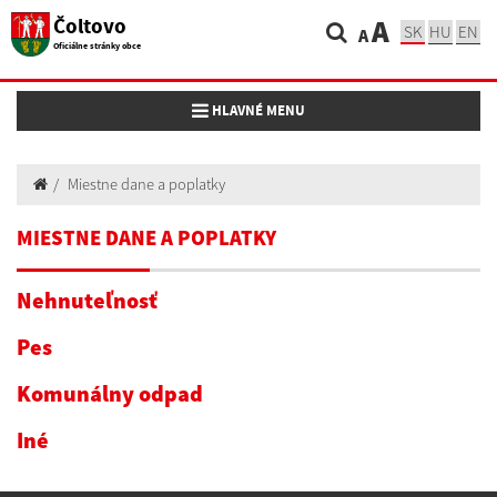
Čoltovo
A
SK
HU
EN
A
Oficiálne stránky obce
Toggle navigation
HLAVNÉ MENU
Miestne dane a poplatky
MIESTNE DANE A POPLATKY
Nehnuteľnosť
Pes
Komunálny odpad
Iné