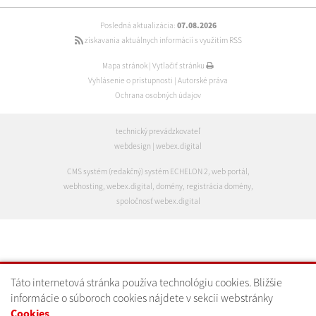
Posledná aktualizácia:
07.08.2026
získavania aktuálnych informácií s využitím RSS
Mapa stránok
|
Vytlačiť stránku
Vyhlásenie o prístupnosti
|
Autorské práva
Ochrana osobných údajov
technický prevádzkovateľ
webdesign
|
webex.digital
CMS systém (redakčný) systém ECHELON 2
,
web portál
,
webhosting
,
webex.digital
,
domény
,
registrácia domény
,
spoločnosť webex.digital
Táto internetová stránka používa technológiu cookies. Bližšie
informácie o súboroch cookies nájdete v sekcii webstránky
Cookies
.