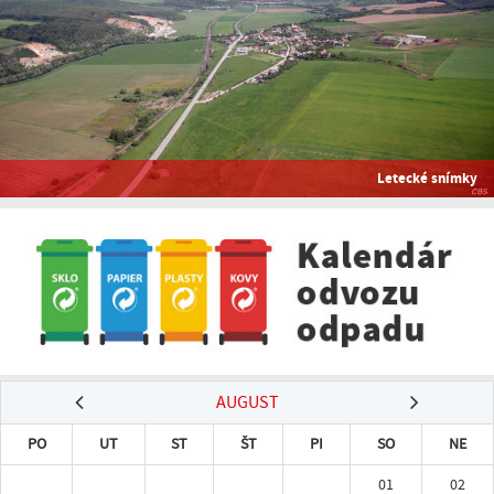
Letecké snímky
AUGUST
PO
UT
ST
ŠT
PI
SO
NE
01
02