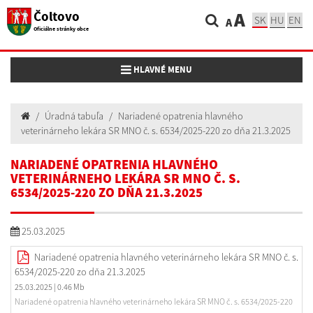
Čoltovo
A
SK
HU
EN
A
Oficiálne stránky obce
Toggle navigation
HLAVNÉ MENU
Úradná tabuľa
Nariadené opatrenia hlavného
veterinárneho lekára SR MNO č. s. 6534/2025-220 zo dňa 21.3.2025
NARIADENÉ OPATRENIA HLAVNÉHO
VETERINÁRNEHO LEKÁRA SR MNO Č. S.
6534/2025-220 ZO DŇA 21.3.2025
25.03.2025
Nariadené opatrenia hlavného veterinárneho lekára SR MNO č. s.
6534/2025-220 zo dňa 21.3.2025
25.03.2025
| 0.46 Mb
Nariadené opatrenia hlavného veterinárneho lekára SR MNO č. s. 6534/2025-220