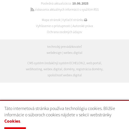
Posledná aktualizácia:
10.06.2025
získavania aktuálnych informácií s využitím RSS
Mapa stránok
|
Vytlačiť stránku
Vyhlásenie o prístupnosti
|
Autorské práva
Ochrana osobných údajov
technický prevádzkovateľ
webdesign
|
webex.digital
CMS systém (redakčný) systém ECHELON 2
,
web portál
,
webhosting
,
webex.digital
,
domény
,
registrácia domény
,
spoločnosť webex.digital
Táto internetová stránka používa technológiu cookies. Bližšie
informácie o súboroch cookies nájdete v sekcii webstránky
Cookies
.