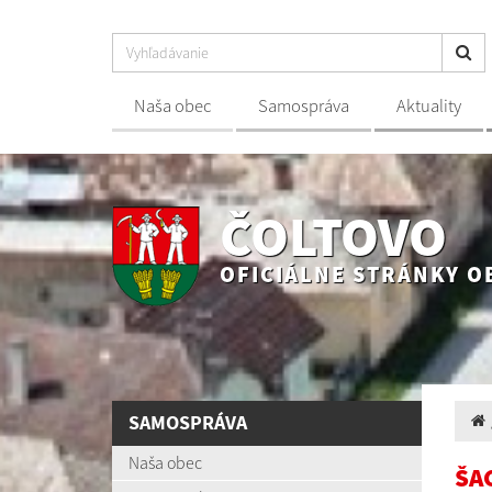
Naša obec
Samospráva
Aktuality
ČOLTOVO
OFICIÁLNE STRÁNKY O
SAMOSPRÁVA
Naša obec
ŠA