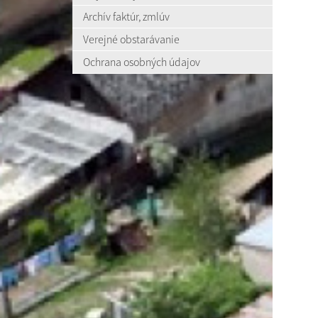
Archív faktúr, zmlúv
Verejné obstarávanie
Ochrana osobných údajov