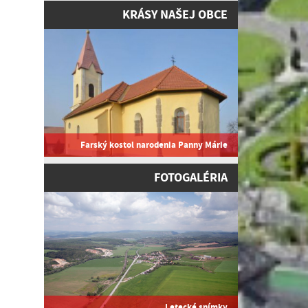
KRÁSY NAŠEJ OBCE
Farský kostol narodenia Panny Márie
FOTOGALÉRIA
Letecké snímky