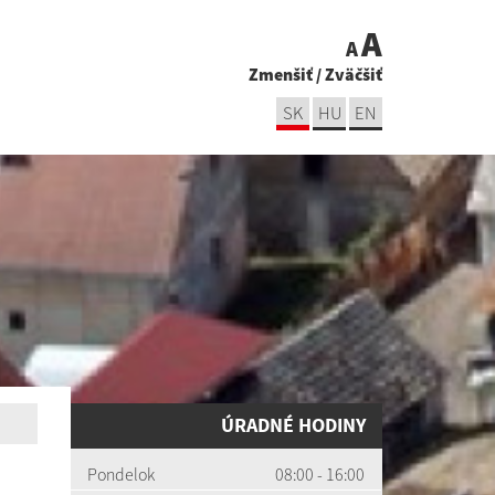
A
A
Zmenšiť
/
Zväčšiť
SK
HU
EN
ÚRADNÉ HODINY
Pondelok
08:00 - 16:00