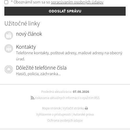
* Oboznámil som sa so
spracúvaním osobných údajov
ODOSLAŤ SPRÁVU
Užitočné linky
nový článok
Kontakty
Telefónne kontakty, poštové adresy, mailové adresy na obecný
úrad.
Dôležité telefónne čísla
Hasiči, polícia, záchranka...
Posledná aktualizácia:
07.08.2026
získavania aktuálnych informácií s využitím RSS
Mapa stránok
|
Vytlačiť stránku
Vyhlásenie o prístupnosti
|
Autorské práva
Ochrana osobných údajov