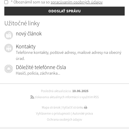
* Oboznámil som sa so
spracúvaním osobných údajov
ODOSLAŤ SPRÁVU
Užitočné linky
nový článok
Kontakty
Telefónne kontakty, poštové adresy, mailové adresy na obecný
úrad.
Dôležité telefónne čísla
Hasiči, polícia, záchranka...
Posledná aktualizácia:
10.06.2025
získavania aktuálnych informácií s využitím RSS
Mapa stránok
|
Vytlačiť stránku
Vyhlásenie o prístupnosti
|
Autorské práva
Ochrana osobných údajov