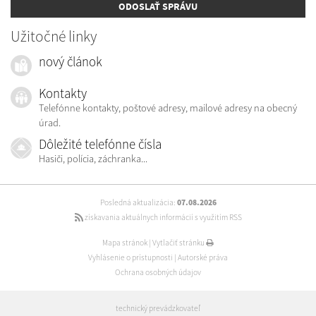
ODOSLAŤ SPRÁVU
Užitočné linky
nový článok
Kontakty
Telefónne kontakty, poštové adresy, mailové adresy na obecný
úrad.
Dôležité telefónne čísla
Hasiči, polícia, záchranka...
Posledná aktualizácia:
07.08.2026
získavania aktuálnych informácií s využitím RSS
Mapa stránok
|
Vytlačiť stránku
Vyhlásenie o prístupnosti
|
Autorské práva
Ochrana osobných údajov
technický prevádzkovateľ